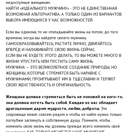
недоступные женщинам.
НАЙТИ «ИДЕАЛЬНОГО МУЖЧИНУ» - ЭТО НЕ ЕДИНСТВЕННАЯ
ВОЗМОЖНАЯ АЛЬТЕРНАТИВА, А ТОЛЬКО ОДИН ИЗ ВАРИАНТОВ
ВЫБОРА ИМЕЮЩИХСЯ У НАС ВОЗМОЖНОСТЕЙ.
Если вы одиноки, то не откладывайте жизнь на потом, до того
времени, когда вы найдёте своего мужчину.
САМООБРАЗОВЫВАЙТЕСЬ, РАСТИТЕ ЛИЧНО, ДВИГАЙТЕСЬ
ВПЕРЁД И НАЛАЖИВАЙТЕ СВОЮ ЖИЗНЬ СЕЙЧАС.
ЕСЛИ ВЫ НЕ БУДЕТЕ ЭТОГО ДЕЛАТЬ, ТО ВЫ МОЖЕТЕ МНОГО В
ЖИЗНИ УПУСТИТЬ ИЛИ ПУСТИТЬ САМУ ЖИЗНЬ.
МУЖЧИНА — ЭТО ВЕЛИКОЛЕПНОЕ СОЗДАНИЕ ПРИРОДЫ, НО
ЖЕНЩИНЫ, КОТОРЫЕ СТРЕМЯТСЯ БЫТЬ НАРАВНЕ С
МУЖЧИНАМИ, ПРОИГРЫВАЮТ ИМ В ТЩЕСЛАВИИ И ТЕРЯЮТ
СВОЮ ЖЕНСТВЕННОСТЬ И ОРИГИНАЛЬНОСТЬ.
Женщина должна стремиться быть не похожей на кого-то,
она должна хотеть быть собой. Каждая из нас обладает
драгоценным даром мудрости, любви, доброты
. Эти
сокровища лежат совсем рядом и чтобы их найти нужно только
поглубже заглянуть в собственную душу. Помните, чтобы
изменить свою жизнь мы должны прежде всего изменить своё
мышление. КАК ТОЛЬКО МЕНЯЕТСЯ НАШЕ МЫШЛЕНИЕ,