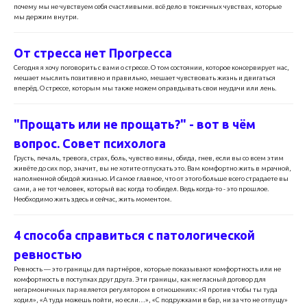
почему мы не чувствуем себя счастливыми. всё дело в токсичных чувствах, которые
мы держим внутри.
От стресса нет Прогресса
Сегодня я хочу поговорить с вами о стрессе. О том состоянии, которое консервирует нас,
мешает мыслить позитивно и правильно, мешает чувствовать жизнь и двигаться
вперёд. О стрессе, которым мы также можем оправдывать свои неудачи или лень.
"Прощать или не прощать?" - вот в чём
вопрос. Совет психолога
Грусть, печаль, тревога, страх, боль, чувство вины, обида, гнев, если вы со всем этим
живёте до сих пор, значит, вы не хотите отпускать это. Вам комфортно жить в мрачной,
наполненной обидой жизнью. И самое главное, что от этого больше всего страдаете вы
сами, а не тот человек, который вас когда то обидел. Ведь когда-то - это прошлое.
Необходимо жить здесь и сейчас, жить моментом.
4 способа справиться с патологической
ревностью
Ревность — это границы для партнёров, которые показывают комфортность или не
комфортность в поступках друг друга. Эти границы, как негласный договор для
негармоничных пар является регулятором в отношениях: «Я против чтобы ты туда
ходил», «А туда можешь пойти, но если…», «С подружками в бар, ни за что не отпущу»