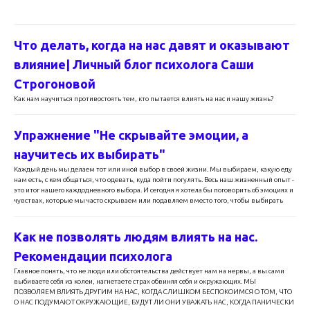
Что делать, когда на нас давят и оказывают
влияние| Личный блог психолога Саши
Строгоновой
Как нам научиться противостоять тем, кто пытается влиять на нас и нашу жизнь?
Упражнение "Не скрывайте эмоции, а
научитесь их выбирать"
Каждый день мы делаем тот или иной выбор в своей жизни. Мы выбираем, какую еду
нам есть, с кем общаться, что одевать, куда пойти погулять. Весь наш жизненный опыт -
это итог нашего каждодневного выбора. И сегодня я хотела бы поговорить об эмоциях и
чувствах, которые мы часто скрываем или подавляем вместо того, чтобы выбирать
Как не позволять людям влиять на нас.
Рекомендации психолога
Главное понять, что не люди или обстоятельства действует нам на нервы, а вы сами
выбиваете себя из колеи, нагнетаете страх обвиняя себя и окружающих. МЫ
ПОЗВОЛЯЕМ ВЛИЯТЬ ДРУГИМ НА НАС, КОГДА СЛИШКОМ БЕСПОКОИМСЯ О ТОМ, ЧТО
О НАС ПОДУМАЮТ ОКРУЖАЮЩИЕ, БУДУТ ЛИ ОНИ УВАЖАТЬ НАС, КОГДА ПАНИЧЕСКИ