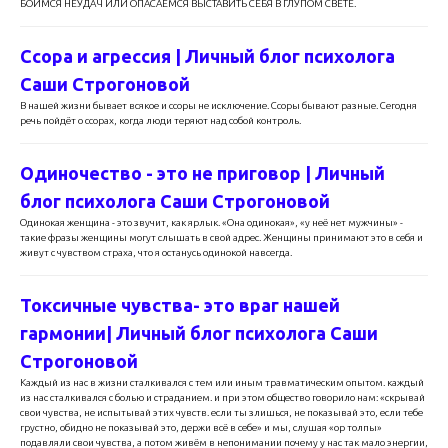
БОИМСЯ НЕУДАЧ ИЛИ ОПАСАЕМСЯ ВЫСТАВИТЬ СЕБЯ В ГЛУПОМ СВЕТЕ.
Ссора и агрессия | Личный блог психолога
Саши Строгоновой
В нашей жизни бывает всякое и ссоры не исключение. Ссоры бывают разные. Сегодня
речь пойдёт о ссорах, когда люди теряют над собой контроль.
Одиночество - это не приговор | Личный
блог психолога Саши Строгоновой
Одинокая женщина - это звучит, как ярлык. «Она одинокая», «у неё нет мужчины» -
такие фразы женщины могут слышать в свой адрес. Женщины принимают это в себя и
живут с чувством страха, что я останусь одинокой навсегда.
Токсичные чувства- это враг нашей
гармонии| Личный блог психолога Саши
Строгоновой
Каждый из нас в жизни сталкивался с тем или иным травматическим опытом. каждый
из нас сталкивался с болью и страданием. и при этом общество говорило нам: «скрывай
свои чувства, не испытывай этих чувств. если ты злишься, не показывай это, если тебе
грустно, обидно не показывай это, держи всё в себе» и мы, слушая «ор толпы»
подавляли свои чувства, а потом живём в непонимании почему у нас так мало энергии,