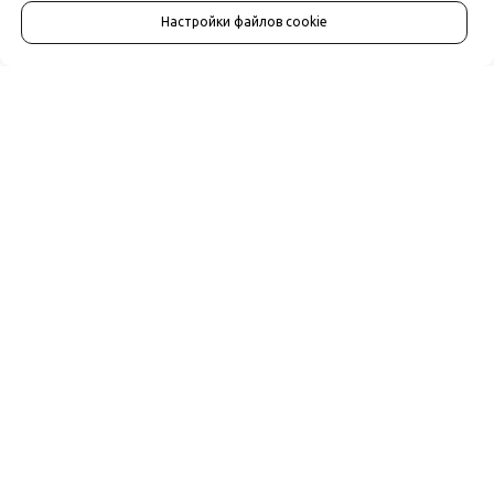
Настройки файлов cookie
ПУБЛИКАЦИИ В СМИ
Статьи для Psychologies, MarieClaire и других
СМИ
САМОПОМОЩЬ
Бесплатные видео консультации
МЕНЮ
Главная
Онлайн-консультация